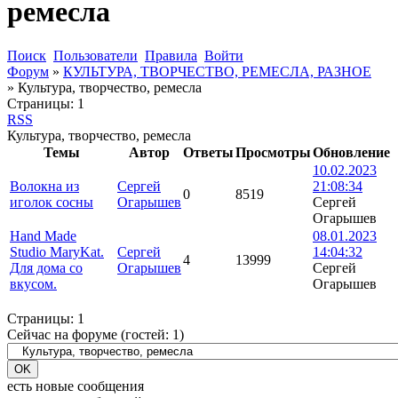
ремесла
Поиск
Пользователи
Правила
Войти
Форум
»
КУЛЬТУРА, ТВОРЧЕСТВО, РЕМЕСЛА, РАЗНОЕ
»
Культура, творчество, ремесла
Страницы:
1
RSS
Культура, творчество, ремесла
Темы
Автор
Ответы
Просмотры
Обновление
10.02.2023
Волокна из
Сергей
21:08:34
0
8519
иголок сосны
Огарышев
Сергей
Огарышев
Hand Made
08.01.2023
Studio MaryKat.
Сергей
14:04:32
4
13999
Для дома со
Огарышев
Сергей
вкусом.
Огарышев
Страницы:
1
Сейчас на форуме (гостей:
1
)
есть новые сообщения