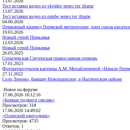
13.07.2026
Тест вставки видео из vkvideo через тег iframe
13.07.2026
Тест вставки видео из rutube через тег iframe
04.06.2026
Церковный краевед Пермской митрополии, член союза писател
19.03.2026
Новый герой Прикамья
12.03.2026
Новый герой Прикамья
26.05.2025
Сепычевская Сретенская православная церковь
17.01.2023
Фоторепродукция картины А.М. Михайлищевой «Начало Перми 
27.11.2022
Село Ленино, бывшее Новопаинское, в Нытвенском районе
Новое на форуме
17.06.2026 16:12:16
«Боевые подвиги смолян»
Просмотров: 318
17.06.2026 14:49:02
«Осинский ежегодник»
Просмотров: 4735
Ответов: 1