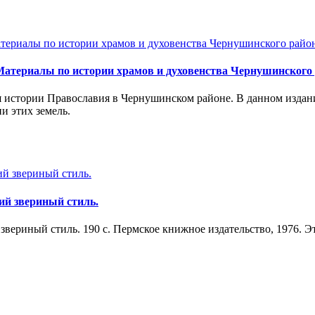
атериалы по истории храмов и духовенства Чернушинского ра
я истории Православия в Чернушинском районе. В данном издан
и этих земель.
ий звериный стиль.
вериный стиль. 190 с. Пермское книжное издательство, 1976. Э