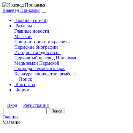
Краевед Прикамья
Главная
(current)
Разделы
Главные новости
Магазин
Наши историки и краеведы
Пермские биографии
История городов и сёл
Церковный краевед Прикамья
Медь земли Пермской
Природа Пермского края
Культура, творчество, ремёсла
Поиск
Контакты
Форум
Вход
Регистрация
Главная
Магазин