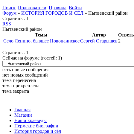
Поиск
Пользователи
Правила
Войти
Форум
»
ИСТОРИЯ ГОРОДОВ И СЁЛ
»
Нытвенский район
Страницы:
1
RSS
Нытвенский район
Темы
Автор
Ответ
Село Ленино, бывшее Новопаинское
Сергей Огарышев
2
Страницы:
1
Сейчас на форуме (гостей:
1
)
есть новые сообщения
нет новых сообщений
тема перенесена
тема прикреплена
тема закрыта
Главная
Магазин
Наши краеведы
Пермские биографии
История городов и сёл