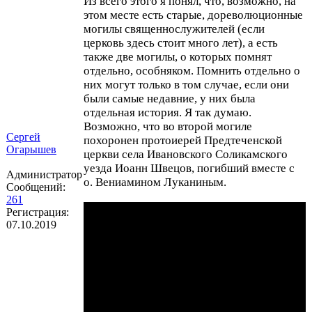
Из всего этого я понял, что, возможно, на
этом месте есть старые, дореволюционные
могилы священнослужителей (если
церковь здесь стоит много лет), а есть
также две могилы, о которых помнят
отдельно, особняком. Помнить отдельно о
них могут только в том случае, если они
были самые недавние, у них была
отдельная история. Я так думаю.
Возможно, что во второй могиле
Сергей
похоронен протоиерей Предтеченской
Огарышев
церкви села Ивановского Соликамского
уезда Иоанн Швецов, погибший вместе с
Администратор
о. Вениамином Луканиным.
Сообщений:
261
Регистрация:
07.10.2019