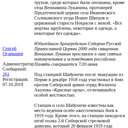
трупов, среди которых были опознаны, кроме
отца Вениамина Луканина, протоиерей
Предтеченской церкви села Ивановского
Соликамского уезда Иоанн Швецов и
церковный староста Некрасов с женой. «Все
жертвы зарублены, некоторые в одежде, а
некоторые без одежды».
Юбилейным Архиерейским Собором Русской
Сергей
Православной Церкви 2000 года священник
Огарышев
Вениамин Луканин прославлен в лике святых
новомучеников и исповедников российских.
Администратор
Память совершается 7/20 июня.
Сообщений:
261
Под станцией Шабуничи после эвакуации из
Регистрация:
Перми в декабре 1918 года участвовал в боях
07.10.2019
против Сибирской армии отряд Филиппа
Акулова «Красные орлы», отличавшийся
особой жестокостью.
Станция и село Шабуничи известны как
место ведения особо ожесточенных боев в
1919 году. Кроме этого, на станции находился
штаб полка 2-й Сибирской стрелковой
дивизии, который 20 февраля 1919 года