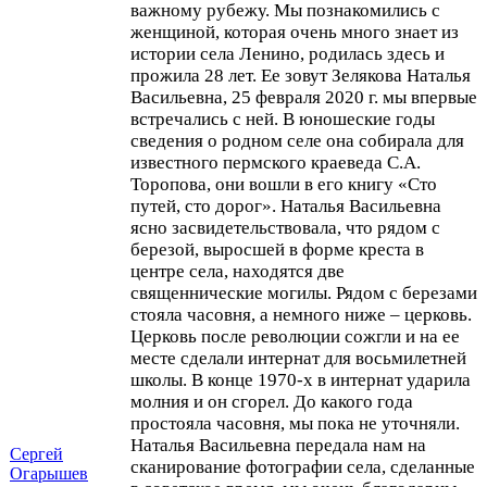
важному рубежу. Мы познакомились с
женщиной, которая очень много знает из
истории села Ленино, родилась здесь и
прожила 28 лет. Ее зовут Зелякова Наталья
Васильевна, 25 февраля 2020 г. мы впервые
встречались с ней. В юношеские годы
сведения о родном селе она собирала для
известного пермского краеведа С.А.
Торопова, они вошли в его книгу «Сто
путей, сто дорог». Наталья Васильевна
ясно засвидетельствовала, что рядом с
березой, выросшей в форме креста в
центре села, находятся две
священнические могилы. Рядом с березами
стояла часовня, а немного ниже – церковь.
Церковь после революции сожгли и на ее
месте сделали интернат для восьмилетней
школы. В конце 1970-х в интернат ударила
молния и он сгорел. До какого года
простояла часовня, мы пока не уточняли.
Наталья Васильевна передала нам на
Сергей
сканирование фотографии села, сделанные
Огарышев