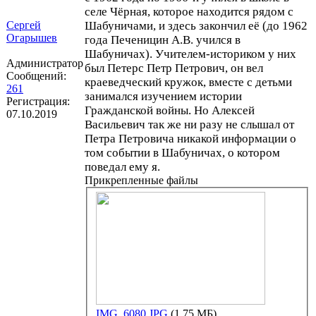
селе Чёрная, которое находится рядом с
Сергей
Шабуничами, и здесь закончил её (до 1962
Огарышев
года Печеницин А.В. учился в
Шабуничах). Учителем-историком у них
Администратор
был Петерс Петр Петрович, он вел
Сообщений:
краеведческий кружок, вместе с детьми
261
занимался изучением истории
Регистрация:
Гражданской войны. Но Алексей
07.10.2019
Васильевич так же ни разу не слышал от
Петра Петровича никакой информации о
том событии в Шабуничах, о котором
поведал ему я.
Прикрепленные файлы
IMG_6080.JPG
(1.75 МБ)