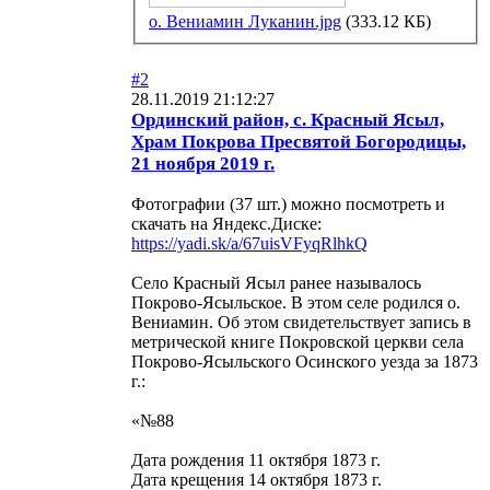
о. Вениамин Луканин.jpg
(333.12 КБ)
#2
28.11.2019 21:12:27
Ординский район, с. Красный Ясыл,
Храм Покрова Пресвятой Богородицы,
21 ноября 2019 г.
Фотографии (37 шт.) можно посмотреть и
скачать на Яндекс.Диске:
https://yadi.sk/a/67uisVFyqRlhkQ
Село Красный Ясыл ранее называлось
Покрово-Ясыльское. В этом селе родился о.
Вениамин. Об этом свидетельствует запись в
метрической книге Покровской церкви села
Покрово-Ясыльского Осинского уезда за 1873
г.:
«№88
Дата рождения 11 октября 1873 г.
Дата крещения 14 октября 1873 г.