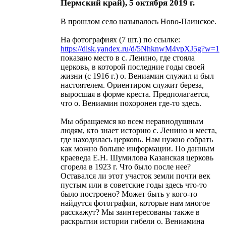
Пермский край), 5 октября 2019 г.
В прошлом село называлось Ново-Паинское.
На фотографиях (7 шт.) по ссылке:
https://disk.yandex.ru/d/5NhknwM4vpXJ5g?w=1
показано место в с. Ленино, где стояла
церковь, в которой последние годы своей
жизни (с 1916 г.) о. Вениамин служил и был
настоятелем. Ориентиром служит береза,
выросшая в форме креста. Предполагается,
что о. Вениамин похоронен где-то здесь.
Мы обращаемся ко всем неравнодушным
людям, кто знает историю с. Ленино и места,
где находилась церковь. Нам нужно собрать
как можно больше информации. По данным
краеведа Е.Н. Шумилова Казанская церковь
сгорела в 1923 г. Что было после нее?
Оставался ли этот участок земли почти век
пустым или в советские годы здесь что-то
было построено? Может быть у кого-то
найдутся фотографии, которые нам многое
расскажут? Мы заинтересованы также в
раскрытии истории гибели о. Вениамина