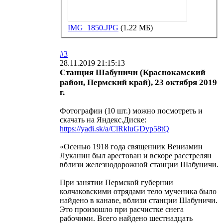
IMG_1850.JPG
(1.22 МБ)
#3
28.11.2019 21:15:13
Станция Шабуничи (Краснокамский
район, Пермский край), 23 октября 2019
г.
Фотографии (10 шт.) можно посмотреть и
скачать на Яндекс.Диске:
https://yadi.sk/a/ClRkluGDyp58tQ
«Осенью 1918 года священник Вениамин
Луканин был арестован и вскоре расстрелян
вблизи железнодорожной станции Шабуничи.
При занятии Пермской губернии
колчаковскими отрядами тело мученика было
найдено в канаве, вблизи станции Шабуничи.
Это произошло при расчистке снега
рабочими. Всего найдено шестнадцать