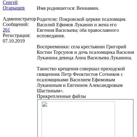
Сергей
Огарышев
Имя родившегося: Вениамин.
Администратор
Родители: Покровской церкви псаломщик
Сообщений:
Василий Ефимов Луканин и жена его
261
Евгения Васильева; оба православного
Регистрация:
исповедания.
07.10.2019
Восприемники: села крестьянин Григорий
Костин Торсунов и дочь псаломщика Василия
Луканина девица Анна Васильева Луканина.
Таинство крещения совершал приходской
священник Петр Феоктистов Сотников с
псаломщиками Василием Ефимовым
Луканиным и Евгением Александровым
Шастиным».
Прикрепленные файлы