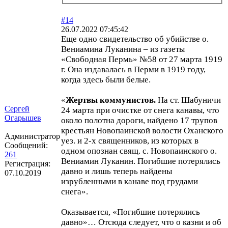
#14
26.07.2022 07:45:42
Еще одно свидетельство об убийстве о.
Вениамина Луканина – из газеты
«Свободная Пермь» №58 от 27 марта 1919
г. Она издавалась в Перми в 1919 году,
когда здесь были белые.
«
Жертвы коммунистов.
На ст. Шабуничи
Сергей
24 марта при очистке от снега канавы, что
Огарышев
около полотна дороги, найдено 17 трупов
крестьян Новопаинской волости Оханского
Администратор
уез. и 2-х священников, из которых в
Сообщений:
одном опознан свящ. с. Новопаинского о.
261
Вениамин Луканин. Погибшие потерялись
Регистрация:
давно и лишь теперь найдены
07.10.2019
изрубленными в канаве под грудами
снега».
Оказывается, «Погибшие потерялись
давно»… Отсюда следует, что о казни и об