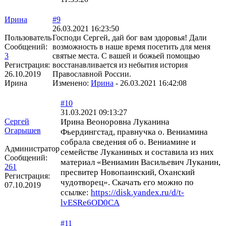
Ирина
#9
26.03.2021 16:23:50
Пользователь
Господи Сергей, дай бог вам здоровья! Дали
Сообщений:
возможность в наше время посетить для меня
3
святые места. С вашей и божьей помощью
Регистрация:
восстанавливается из небытия история
26.10.2019
Православной России.
Ирина
Изменено:
Ирина
-
26.03.2021 16:42:08
#10
31.03.2021 09:13:27
Сергей
Ирина Веоноровна Луканина
Огарышев
Фьердингстад, правнучка о. Вениамина
собрала сведения об о. Вениамине и
Администратор
семействе Луканиных и составила из них
Сообщений:
материал «Вениамин Васильевич Луканин,
261
пресвитер Новопаинский, Оханский
Регистрация:
чудотворец». Скачать его можно по
07.10.2019
ссылке:
https://disk.yandex.ru/d/t-
lvESRe6OD0CA
#11