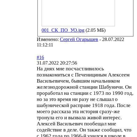
001_СК_ПО_УО.jpg
(2.05 МБ)
Изменено:
Сергей Огарышев
-
28.07.2022
11:12:11
#16
31.07.2022 20:27:56
На днях мне посчастливилось
познакомиться с Печенициным Алексеем
Васильевичем, бывшим начальником
железнодорожной станции Шабуничи. Он
проработал на станции с 1973 по 1990 год,
но за это время ни разу не слышал о
шабунической расправе 1918 года. После
моего рассказа эта история сразу-же
тронула его и вызвала живой интерес.
Алексей Васильевич пообещал мне
содействие в деле. Он также сообщил, что
с 1962 года по 1966-й учился в школе в