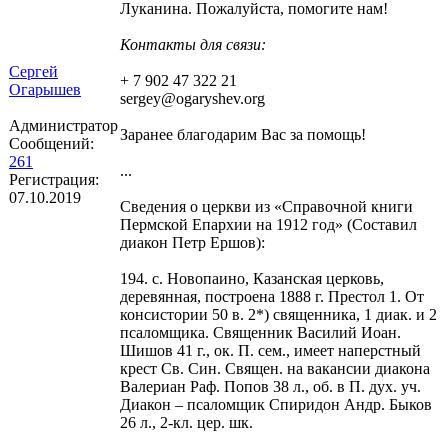
Луканина. Пожалуйста, помогите нам!
Контакты для связи:
Сергей
+ 7 902 47 322 21
Огарышев
sergey@ogaryshev.org
Администратор
Заранее благодарим Вас за помощь!
Сообщений:
261
...
Регистрация:
07.10.2019
Сведения о церкви из «Справочной книги
Пермской Епархии на 1912 год» (Составил
диакон Петр Ершов):
194. с. Новопаино, Казанская церковь,
деревянная, построена 1888 г. Престол 1. От
консистории 50 в. 2*) священника, 1 диак. и 2
псаломщика. Священник Василий Иоан.
Шишов 41 г., ок. П. сем., имеет наперстный
крест Св. Син. Священ. на вакансии диакона
Валериан Раф. Попов 38 л., об. в П. дух. уч.
Диакон – псаломщик Спиридон Андр. Быков
26 л., 2-кл. цер. шк.