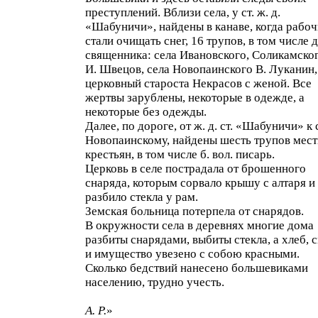
преступлений. Вблизи села, у ст. ж. д.
«Шабуничи», найдены в канаве, когда рабоч
стали очищать снег, 16 трупов, в том числе 
священника: села Ивановского, Соликамского
И. Швецов, села Новопаинского В. Луканин,
церковный староста Некрасов с женой. Все
жертвы зарублены, некоторые в одежде, а
некоторые без одежды.
Далее, по дороге, от ж. д. ст. «Шабуничи» к 
Новопаинскому, найдены шесть трупов мес
крестьян, в том числе б. вол. писарь.
Церковь в селе пострадала от брошенного
снаряда, которым сорвало крышу с алтаря и
разбило стекла у рам.
Земская больница потерпела от снарядов.
В окружности села в деревнях многие дома
разбиты снарядами, выбиты стекла, а хлеб, с
и имущество увезено с собою красными.
Сколько бедствий нанесено большевиками
населению, трудно учесть.
А. Р.
»