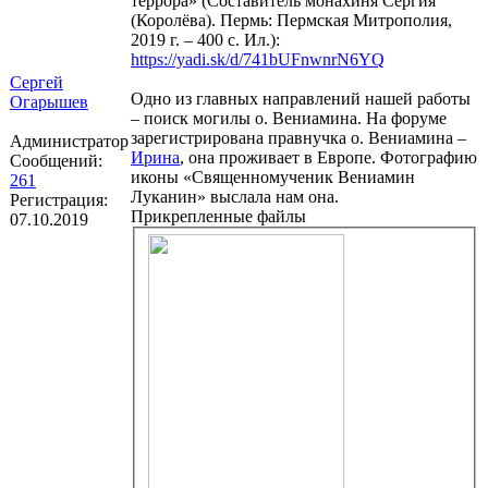
террора» (Составитель монахиня Сергия
(Королёва). Пермь: Пермская Митрополия,
2019 г. – 400 с. Ил.):
https://yadi.sk/d/741bUFnwnrN6YQ
Сергей
Одно из главных направлений нашей работы
Огарышев
– поиск могилы о. Вениамина. На форуме
зарегистрирована правнучка о. Вениамина –
Администратор
Ирина
, она проживает в Европе. Фотографию
Сообщений:
иконы «Священномученик Вениамин
261
Луканин» выслала нам она.
Регистрация:
Прикрепленные файлы
07.10.2019