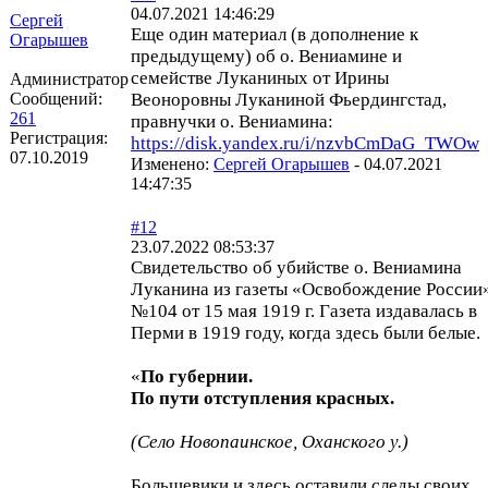
04.07.2021 14:46:29
Сергей
Еще один материал (в дополнение к
Огарышев
предыдущему) об о. Вениамине и
семействе Луканиных от Ирины
Администратор
Сообщений:
Веоноровны Луканиной Фьердингстад,
261
правнучки о. Вениамина:
Регистрация:
https://disk.yandex.ru/i/nzvbCmDaG_TWOw
07.10.2019
Изменено:
Сергей Огарышев
-
04.07.2021
14:47:35
#12
23.07.2022 08:53:37
Свидетельство об убийстве о. Вениамина
Луканина из газеты «Освобождение России
№104 от 15 мая 1919 г. Газета издавалась в
Перми в 1919 году, когда здесь были белые.
«
По губернии.
По пути отступления красных.
(Село Новопаинское, Оханского у.)
Большевики и здесь оставили следы своих