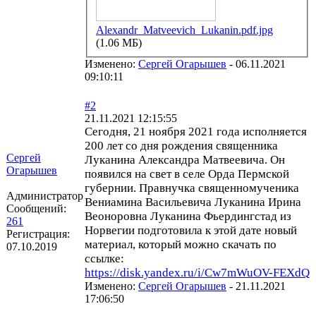
Alexandr_Matveevich_Lukanin.pdf.jpg
(1.06 МБ)
Изменено:
Сергей Огарышев
-
06.11.2021
09:10:11
#2
21.11.2021 12:15:55
Сегодня, 21 ноября 2021 года исполняется
200 лет со дня рождения священника
Сергей
Луканина Александра Матвеевича. Он
Огарышев
появился на свет в селе Орда Пермской
губернии. Правнучка священномученика
Администратор
Вениамина Васильевича Луканина Ирина
Сообщений:
Веоноровна Луканина Фьердингстад из
261
Норвегии подготовила к этой дате новый
Регистрация:
материал, который можно скачать по
07.10.2019
ссылке:
https://disk.yandex.ru/i/Cw7mWuOV-FEXdQ
Изменено:
Сергей Огарышев
-
21.11.2021
17:06:50