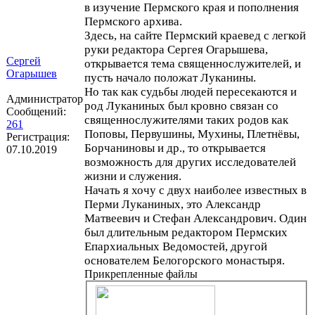
в изучение Пермского края и пополнения
Пермского архива.
Здесь, на сайте Пермский краевед с легкой
руки редактора Сергея Огарышева,
Сергей
открывается тема священнослужителей, и
Огарышев
пусть начало положат Луканины.
Но так как судьбы людей пересекаются и
Администратор
род Луканиных был кровно связан со
Сообщений:
священнослужителями таких родов как
261
Поповы, Первушины, Мухины, Плетнёвы,
Регистрация:
Борчаниновы и др., то открывается
07.10.2019
возможность для других исследователей
жизни и служения.
Начать я хочу с двух наиболее известных в
Перми Луканиных, это Александр
Матвеевич и Стефан Александрович. Один
был длительным редактором Пермских
Епархиальных Ведомостей, другой
основателем Белогорского монастыря.
Прикрепленные файлы