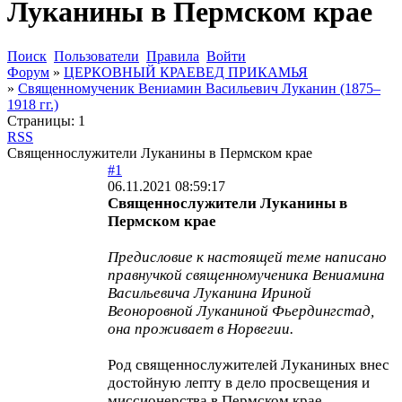
Луканины в Пермском крае
Поиск
Пользователи
Правила
Войти
Форум
»
ЦЕРКОВНЫЙ КРАЕВЕД ПРИКАМЬЯ
»
Священномученик Вениамин Васильевич Луканин (1875–
1918 гг.)
Страницы:
1
RSS
Священнослужители Луканины в Пермском крае
#1
06.11.2021 08:59:17
Священнослужители Луканины в
Пермском крае
Предисловие к настоящей теме написано
правнучкой священномученика Вениамина
Васильевича Луканина Ириной
Веоноровной Луканиной Фьердингстад,
она проживает в Норвегии.
Род священнослужителей Луканиных внес
достойную лепту в дело просвещения и
миссионерства в Пермском крае.