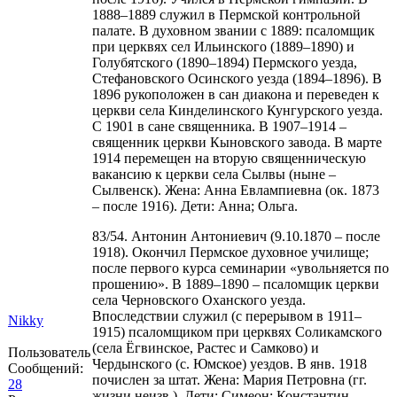
1888–1889 служил в Пермской контрольной
палате. В духовном звании с 1889: псаломщик
при церквях сел Ильинского (1889–1890) и
Голубятского (1890–1894) Пермского уезда,
Стефановского Осинского уезда (1894–1896). В
1896 рукоположен в сан диакона и переведен к
церкви села Кинделинского Кунгурского уезда.
С 1901 в сане священника. В 1907–1914 –
священник церкви Кыновского завода. В марте
1914 перемещен на вторую священническую
вакансию к церкви села Сылвы (ныне –
Сылвенск). Жена: Анна Евлампиевна (ок. 1873
– после 1916). Дети: Анна; Ольга.
83/54. Антонин Антониевич (9.10.1870 – после
1918). Окончил Пермское духовное училище;
после первого курса семинарии «увольняется по
прошению». В 1889–1890 – псаломщик церкви
села Черновского Оханского уезда.
Впоследствии служил (с перерывом в 1911–
Nikky
1915) псаломщиком при церквях Соликамского
(села Ёгвинское, Растес и Самково) и
Пользователь
Чердынского (с. Юмское) уездов. В янв. 1918
Сообщений:
почислен за штат. Жена: Мария Петровна (гг.
28
жизни неизв.). Дети: Симеон; Константин.