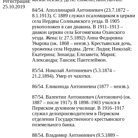
Регистрация:
25.10.2019
84/54. Аполлинарий Антониевич (23.7.1872 –
8.1.1913). С 1889 служил псаломщиком в церкви
села Нердвы Соликамского уезда. В 1905
рукоположен в сан диакона. В 1911–1913 –
диакон церкви села Богомягкова Оханского
уезда. Жена: (с 27.5.1892) Анна Федоровна
Уварова (ок. 1868 – неизв.). Крестьянская дочь,
уроженка села Нердвы. Дети: Лидия; Николай;
Екатерина; Зинаида; Елизавета; Мария;
Александра; Таисия; Пантелеймон.
85/54. Николай Антониевич (5.3.1874 –
21.2.1894). Умер от чахотки.
86/54. Еликонида Антониевна (1877 – неизв.).
87/54. Валентин Антониевич (Антонович) (ок.
1887 – после 1917). В 1898–1903 учился в
Пермском духовном училище. В 1916–1917
служил делопроизводителем в Пермском
отделении Государственного крестьянского
поземельного банка.
88/54. Владимир Антониевич (9.5.1889 –