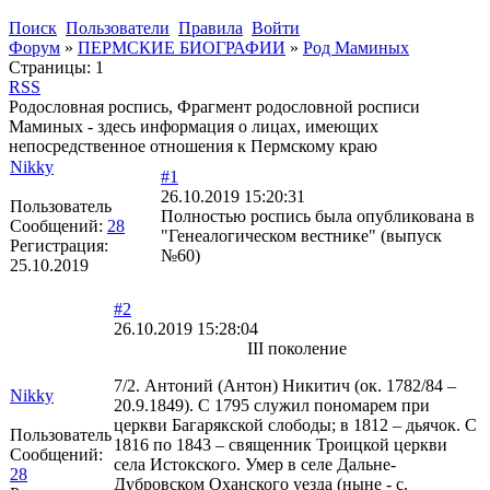
Поиск
Пользователи
Правила
Войти
Форум
»
ПЕРМСКИЕ БИОГРАФИИ
»
Род Маминых
Страницы:
1
RSS
Родословная роспись, Фрагмент родословной росписи
Маминых - здесь информация о лицах, имеющих
непосредственное отношения к Пермскому краю
Nikky
#1
26.10.2019 15:20:31
Пользователь
Полностью роспись была опубликована в
Сообщений:
28
"Генеалогическом вестнике" (выпуск
Регистрация:
№60)
25.10.2019
#2
26.10.2019 15:28:04
III поколение
7/2. Антоний (Антон) Никитич (ок. 1782/84 –
Nikky
20.9.1849). С 1795 служил пономарем при
церкви Багарякской слободы; в 1812 – дьячок. С
Пользователь
1816 по 1843 – священник Троицкой церкви
Сообщений:
села Истокского. Умер в селе Дальне-
28
Дубровском Оханского уезда (ныне - с.