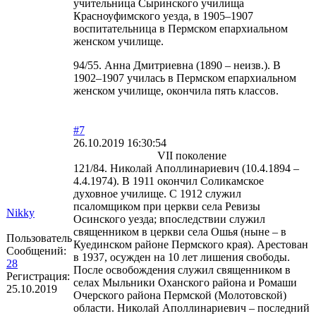
учительница Сыринского училища
Красноуфимского уезда, в 1905–1907
воспитательница в Пермском епархиальном
женском училище.
94/55. Анна Дмитриевна (1890 – неизв.). В
1902–1907 училась в Пермском епархиальном
женском училище, окончила пять классов.
#7
26.10.2019 16:30:54
VII поколение
121/84. Николай Аполлинариевич (10.4.1894 –
4.4.1974). В 1911 окончил Соликамское
духовное училище. С 1912 служил
псаломщиком при церкви села Ревизы
Nikky
Осинского уезда; впоследствии служил
священником в церкви села Ошья (ныне – в
Пользователь
Куединском районе Пермского края). Арестован
Сообщений:
в 1937, осужден на 10 лет лишения свободы.
28
После освобождения служил священником в
Регистрация:
селах Мыльники Оханского района и Ромаши
25.10.2019
Очерского района Пермской (Молотовской)
области. Николай Аполлинариевич – последний