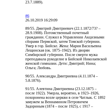
23.7.1889).
#6
26.10.2019 16:29:09
89/55. Дмитрий Дмитриевич (22.1.1872/73? –
28.9.1908). Потомственный почетный
гражданин. Служил в Управлении Акцизными
сборами Пермской, затем Томской губернии.
Умер в гор. Бийске. Жена: Мария Васильевна
Лещинская (ок. 1875–1942). Из дворян
Симбирской губернии. После смерти мужа
преподавала рукоделие в Бийской Николаевской
женской гимназии. Дети: Дмитрий; Нина;
Ольга; Любовь.
90/55. Александра Дмитриевна (4.11.1874 –
5.8.1876).
91/55. Алевтина Дмитриевна (23.12.1875 –
после 1922). Умерла, вероятно, в 1923–1926,
похоронена возле церкви в селе Чатлык. С 1892
замужем за Вениамином Петровичем
Задориным (1874 – после 1925), с 1917 –