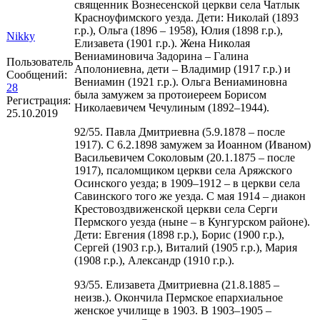
священник Вознесенской церкви села Чатлык
Красноуфимского уезда. Дети: Николай (1893
г.р.), Ольга (1896 – 1958), Юлия (1898 г.р.),
Nikky
Елизавета (1901 г.р.). Жена Николая
Вениаминовича Задорина – Галина
Пользователь
Аполониевна, дети – Владимир (1917 г.р.) и
Сообщений:
Вениамин (1921 г.р.). Ольга Вениаминовна
28
была замужем за протоиереем Борисом
Регистрация:
Николаевичем Чечулиным (1892–1944).
25.10.2019
92/55. Павла Дмитриевна (5.9.1878 – после
1917). С 6.2.1898 замужем за Иоанном (Иваном)
Васильевичем Соколовым (20.1.1875 – после
1917), псаломщиком церкви села Аряжского
Осинского уезда; в 1909‒1912 – в церкви села
Савинского того же уезда. С мая 1914 – диакон
Крестовоздвиженской церкви села Серги
Пермского уезда (ныне – в Кунгурском районе).
Дети: Евгения (1898 г.р.), Борис (1900 г.р.),
Сергей (1903 г.р.), Виталий (1905 г.р.), Мария
(1908 г.р.), Александр (1910 г.р.).
93/55. Елизавета Дмитриевна (21.8.1885 –
неизв.). Окончила Пермское епархиальное
женское училище в 1903. В 1903–1905 –