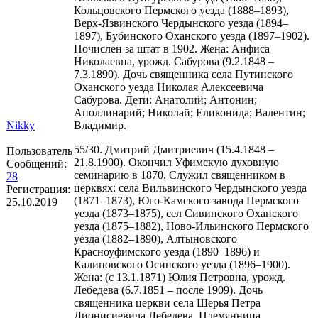
Кольцовского Пермского уезда (1888–1893),
Верх-Язвинского Чердынского уезда (1894–
1897), Бубинского Оханского уезда (1897–1902).
Почислен за штат в 1902. Жена: Анфиса
Николаевна, урожд. Сабурова (9.2.1848 –
7.3.1890). Дочь священника села Путинского
Оханского уезда Николая Алексеевича
Сабурова. Дети: Анатолий; Антонин;
Аполлинарий; Николай; Еликонида; Валентин;
Nikky
Владимир.
55/30. Дмитрий Дмитриевич (15.4.1848 –
Пользователь
21.8.1900). Окончил Уфимскую духовную
Сообщений:
семинарию в 1870. Служил священником в
28
церквях: села Вильвинского Чердынского уезда
Регистрация:
(1871–1873), Юго-Камского завода Пермского
25.10.2019
уезда (1873–1875), сел Сивинского Оханского
уезда (1875–1882), Ново-Ильинского Пермского
уезда (1882–1890), Алтыновского
Красноуфимского уезда (1890–1896) и
Калиновского Осинского уезда (1896–1900).
Жена: (с 13.1.1871) Юлия Петровна, урожд.
Лебедева (6.7.1851 – после 1909). Дочь
священника церкви села Шерья Петра
Дионисиевича Лебедева. Племянница