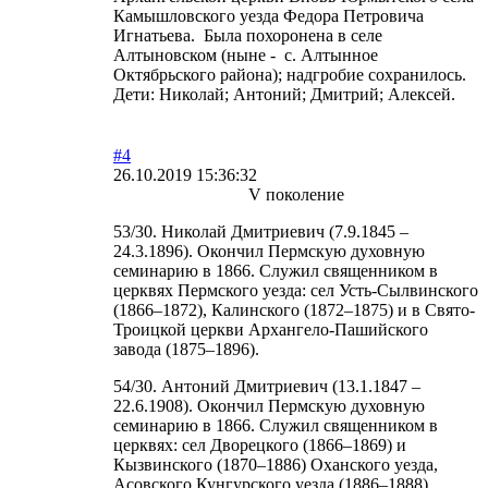
Камышловского уезда Федора Петровича
Игнатьева. Была похоронена в селе
Алтыновском (ныне - с. Алтынное
Октябрьского района); надгробие сохранилось.
Дети: Николай; Антоний; Дмитрий; Алексей.
#4
26.10.2019 15:36:32
V поколение
53/30. Николай Дмитриевич (7.9.1845 –
24.3.1896). Окончил Пермскую духовную
семинарию в 1866. Служил священником в
церквях Пермского уезда: сел Усть-Сылвинского
(1866–1872), Калинского (1872–1875) и в Свято-
Троицкой церкви Архангело-Пашийского
завода (1875–1896).
54/30. Антоний Дмитриевич (13.1.1847 –
22.6.1908). Окончил Пермскую духовную
семинарию в 1866. Служил священником в
церквях: сел Дворецкого (1866–1869) и
Кызвинского (1870–1886) Оханского уезда,
Асовского Кунгурского уезда (1886–1888),