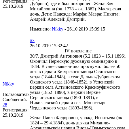
Регистрация:
Дуброво), где и был похоронен. Жена: Зоя
25.10.2019
Михайловна (ок. 1778 – ок. 1862). Мастерская
дочь. Дети: Надежда; Марфа; Мавра; Никита;
Андрей; Алексей; Дмитрий.
Изменено:
Nikky
-
26.10.2019 15:39:15
#3
26.10.2019 15:32:42
IV поколение
30/7. Дмитрий Антонович (5.2.1823 – 15.1.1896).
Окончил Пермскую духовную семинарию в
1844. В сане священника прослужил более 50
лет: в церкви Бизярского завода Осинского
уезда (1844–1848), в селе Дальне-Дубровском
Оханского уезда (1848–1852), в Успенской
Nikky
церкви села Алтыновского Красноуфимского
уезда (1852–1890), в церкви Верхне-
Пользователь
Сергинского завода (1890–1891), в
Сообщений:
Николаевской церкви села Монастырь
28
Чердынского уезда (1893–1896).
Регистрация:
25.10.2019
Жена: Павла Федоровна, урожд. Игнатьева (ок.
1824 – 29.4.1884), дочь дьячка Михаило-
Архангельской церкви Вновь-Юрмытского села