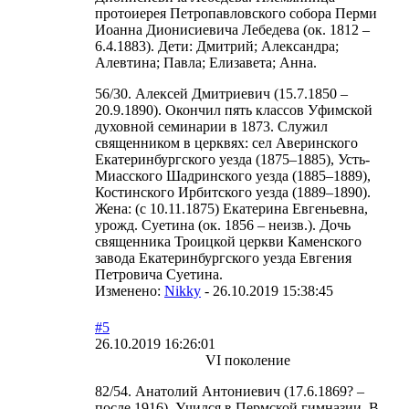
протоиерея Петропавловского собора Перми
Иоанна Дионисиевича Лебедева (ок. 1812 –
6.4.1883). Дети: Дмитрий; Александра;
Алевтина; Павла; Елизавета; Анна.
56/30. Алексей Дмитриевич (15.7.1850 –
20.9.1890). Окончил пять классов Уфимской
духовной семинарии в 1873. Служил
священником в церквях: сел Аверинского
Екатеринбургского уезда (1875–1885), Усть-
Миасского Шадринского уезда (1885–1889),
Костинского Ирбитского уезда (1889–1890).
Жена: (с 10.11.1875) Екатерина Евгеньевна,
урожд. Суетина (ок. 1856 – неизв.). Дочь
священника Троицкой церкви Каменского
завода Екатеринбургского уезда Евгения
Петровича Суетина.
Изменено:
Nikky
-
26.10.2019 15:38:45
#5
26.10.2019 16:26:01
VI поколение
82/54. Анатолий Антониевич (17.6.1869? –
после 1916). Учился в Пермской гимназии. В