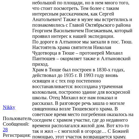
небольшой по площади, но в нем много того,
что стоит посмотреть. Тем более с таким
интересным рассказчиком, как Сергей
Анатольевич! Также в музее мы встретились и
познакомились с Главой Октябрьского района
Георгием Васильевичем Поезжаевым, который
проявил интерес к нашей экспедиции.
По дороге в Алтынное мы заехали в пос. Тюш.
Настоятель храма святителя Николая
Чудотворца в Тюше – протоиерей Михаил
Пантюшев – окормляет также и Алтыновский
приход.
Храм в Тюше был построен в 1830-х годах,
действовал до 1935 г. В 1993 году вновь
освящен и с тех пор постепенно
восстанавливается: воссоздана утраченная
колокольня, построено здание для воскресной
школы. Отец Михаил все нам показал и
рассказал. В разговоре речь зашла о могиле
Nikky
священника возле Тюшевского храма. В
советское время место погребения оказалось на
Пользователь
соседнем с храмом участке, где до недавнего
Сообщений:
времени располагался жилой дом. Вот кто-то
28
так и жил – с могилой в огороде… С Божией
Регистрация:
помощью, этот участок возвращается храму.