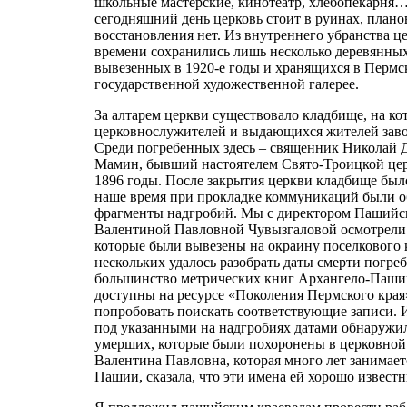
школьные мастерские, кинотеатр, хлебопекарня
сегодняшний день церковь стоит в руинах, плано
восстановления нет. Из внутреннего убранства ц
времени сохранились лишь несколько деревянных
вывезенных в 1920-е годы и хранящихся в Пермс
государственной художественной галерее.
За алтарем церкви существовало кладбище, на к
церковнослужителей и выдающихся жителей заво
Среди погребенных здесь – священник Николай
Мамин, бывший настоятелем Свято-Троицкой цер
1896 годы. После закрытия церкви кладбище был
наше время при прокладке коммуникаций были 
фрагменты надгробий. Мы с директором Пашийс
Валентиной Павловной Чувызгаловой осмотрели 
которые были вывезены на окраину поселкового 
нескольких удалось разобрать даты смерти погре
большинство метрических книг Архангело-Паши
доступны на ресурсе «Поколения Пермского края
попробовать поискать соответствующие записи. 
под указанными на надгробиях датами обнаружил
умерших, которые были похоронены в церковной
Валентина Павловна, которая много лет занимает
Пашии, сказала, что эти имена ей хорошо извест