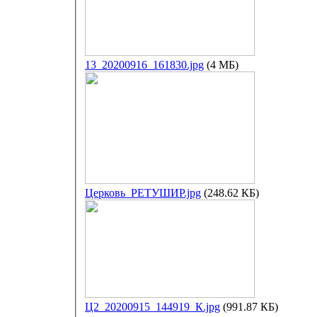
13_20200916_161830.jpg
(4 МБ)
Церковь_РЕТУШИР.jpg
(248.62 КБ)
Ц2_20200915_144919_К.jpg
(991.87 КБ)