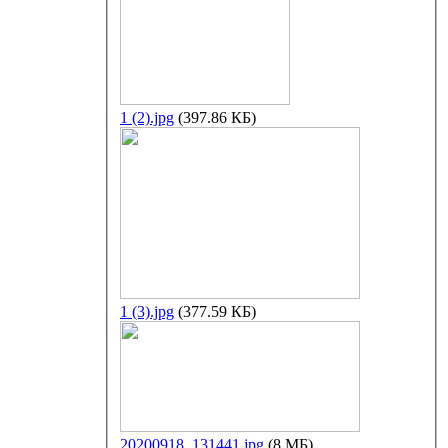
1 (2).jpg
(397.86 КБ)
1 (3).jpg
(377.59 КБ)
20200918_131441.jpg
(8 МБ)