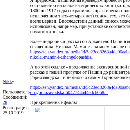
Я предложил пашийским краеведам провести раб
составлению на основе метрических книг (которы
1800 по 1917 годы сохранились практически полн
исключением трех-четырех лет) списка тех, кто 
возле церкви. Впоследствии данный список може
использован, например, при установке соответс
памятного знака.
Более подробный рассказ об Архангело-Пашийско
священнике Николае Мамине - на моем канале на
https://zen.yandex.ru/media/id/5c23ed8268a4da00aab
nikolai-mamin-i-arhangelopashiis...
А по этой ссылке - продолжение экскурсионной 
рассказ о пешей прогулке от Пашии до райцентра 
Горнозаводска - и немного о самом Горнозаводск
Nikky
https://zen.yandex.ru/media/id/5c23ed8268a4da00aabd
Пользователь
do-gornozavodska-6047744a44edc6668...
Сообщений:
28
Прикрепленные файлы
Регистрация:
25.10.2019