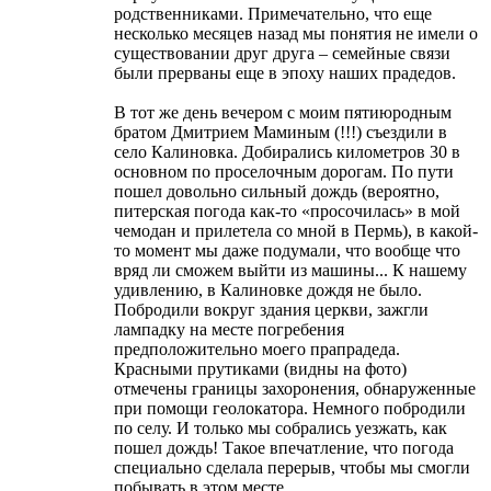
родственниками. Примечательно, что еще
несколько месяцев назад мы понятия не имели о
существовании друг друга – семейные связи
были прерваны еще в эпоху наших прадедов.
В тот же день вечером с моим пятиюродным
братом Дмитрием Маминым (!!!) съездили в
село Калиновка. Добирались километров 30 в
основном по проселочным дорогам. По пути
пошел довольно сильный дождь (вероятно,
питерская погода как-то «просочилась» в мой
чемодан и прилетела со мной в Пермь), в какой-
то момент мы даже подумали, что вообще что
вряд ли сможем выйти из машины... К нашему
удивлению, в Калиновке дождя не было.
Побродили вокруг здания церкви, зажгли
лампадку на месте погребения
предположительно моего прапрадеда.
Красными прутиками (видны на фото)
отмечены границы захоронения, обнаруженные
при помощи геолокатора. Немного побродили
по селу. И только мы собрались уезжать, как
пошел дождь! Такое впечатление, что погода
специально сделала перерыв, чтобы мы смогли
побывать в этом месте.