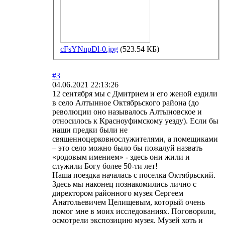
cFsYNnpDl-0.jpg
(523.54 КБ)
#3
04.06.2021 22:13:26
12 сентября мы с Дмитрием и его женой ездили
в село Алтынное Октябрьского района (до
революции оно называлось Алтыновское и
относилось к Красноуфимскому уезду). Если бы
наши предки были не
священноцерковнослужителями, а помещиками
– это село можно было бы пожалуй назвать
«родовым имением» - здесь они жили и
служили Богу более 50-ти лет!
Наша поездка началась с поселка Октябрьский.
Здесь мы наконец познакомились лично с
директором районного музея Сергеем
Анатольевичем Целищевым, который очень
помог мне в моих исследованиях. Поговорили,
осмотрели экспозицию музея. Музей хоть и