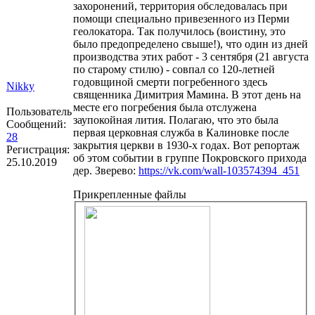
захоронений, территория обследовалась при
помощи специально привезенного из Перми
геолокатора. Так получилось (воистину, это
было предопределено свыше!), что один из дней
производства этих работ - 3 сентября (21 августа
по старому стилю) - совпал со 120-летней
годовщиной смерти погребенного здесь
Nikky
священника Димитрия Мамина. В этот день на
месте его погребения была отслужена
Пользователь
заупокойная лития. Полагаю, что это была
Сообщений:
первая церковная служба в Калиновке после
28
закрытия церкви в 1930-х годах. Вот репортаж
Регистрация:
об этом событии в группе Покровского прихода
25.10.2019
дер. Зверево:
https://vk.com/wall-103574394_451
Прикрепленные файлы