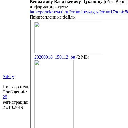
Вениамину Васильевичу Луканину
(об о. Вени
информацию здесь:
http://permkraeved.ru/forum/messages/forum17/topi
Прикрепленные файлы
20200918_150112.jpg
(2 МБ)
Nikky
Пользователь
Сообщений:
28
Регистрация:
25.10.2019