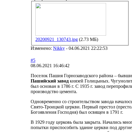
20200921_130743.jpg
(2.73 МБ)
Изменено:
Nikky
-
04.06.2021 22:22:53
#5
08.06.2021 16:46:42
Поселок Пашия Горнозаводского района – бывш
Пашийский завод
князей Голицыных. Чугуноли
был основан в 1786 г. С 1935 г. завод перепрофи
производство цемента.
Одновременно со строительством завода началось
Свято-Троицкой церкви. Первый престол (престо
Богоявления Господня) был освящен в 1791 г.
В 1929 году церковь была закрыта. Начались мно
попытки приспособить здание церкви под други