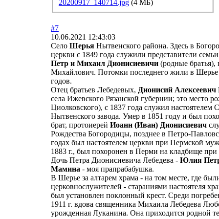
20200917_140714.jpg
(4 МБ)
#7
10.06.2021 12:43:03
Село
Шерья
Нытвенского района. Здесь в Богор
церкви с 1849 года служили представители семь
Петр и Михаил Дионисиевичи
(родные братья),
Михайлович. Потомки последнего жили в Шерье г
годов.
Отец братьев Лебедевых,
Дионисий Алексеевич
села Ижевского Рязанской губернии; это место р
Циолковского), с 1837 года служил настоятелем 
Нытвенского завода. Умер в 1851 году и был по
брат, протоиерей
Иоанн (Иван) Дионисиевич
слу
Рождества Богородицы, позднее в Петро-Павловс
годах был настоятелем церкви при Пермской муж
1883 г., был похоронен в Перми на кладбище при
Дочь Петра Дионисиевича Лебедева -
Юлия Петр
Мамина
- моя прапрабабушка.
В Шерье за алтарем храма - на том месте, где был
церковнослужителей - стараниями настоятеля хр
был установлен поклонный крест. Среди погребен
1911 г. вдова священника Михаила Лебедева Лю
урожденная Луканина. Она приходится родной т