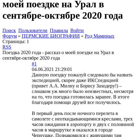
моей поездке на Урал в
сентябре-октябре 2020 года
Поиск
Пользователи
Правила
Войти
Форум
»
ПЕРМСКИЕ БИОГРАФИИ
»
Род Маминых
Страницы:
1
RSS
Поездка 2020 года - рассказ о моей поездке на Урал в
сентябре-октябре 2020 года
#1
04.06.2021 21:29:01
Данную поездку пожалуй следовало бы назвать
экспедицией, скорее даже ИКСпедицией
(привет А.А. Милну и Борису Заходеру!) –
слишком уж много было неизвестных, несмотря
на то, что поездка готовилась заранее. В итоге
благодаря помощи друзей все получилось.
В первый день после ночного перелета в
самолете с неоткидывающимися креслами, трех
часов ожидания в аэропорту и двух с половиной
часов в маршрутке я оказался в городе
Чернушке. Познакомился с живущими там