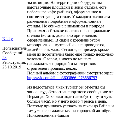
экспозиции. На территории оборудованы
выставочные площадки и зоны отдыха, есть
небольшое кафе (чайная), оформленное в
соответствующем стиле. У каждого экспоната
размещены подробные информационные
стенды. Не обижена вниманием и природа
Прикамья - ей также посвящены специальные
стенды (кстати, довольно оригинально
Nikky
оформленные). В связи с коронавирусом
мероприятия в музее сейчас не проводятся,
Пользователь
людей очень мало. Сегодня, например, кроме
Сообщений:
меня из посетителей было еще только несколько
28
человек. Словом, ничего не мешает
Регистрация:
наслаждаться природой и мастерством
25.10.2019
строителей прошлых веков.
Полный альбом с фотографиями смотрите здесь:
https://vk.com/album3603866_276586793
Из недостатков я как турист бы отметил бы
явное неудобство транспортного сообщения: от
Перми до Хохловки ходит автобус (в пути чуть
больше часа), но у него всего 4 рейса в день.
Поэтому пришлось уезжать на такси до Гайвы и
там уже пересаживаться на городской автобус.
Прикрепленные файлы