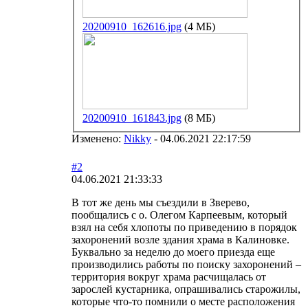
20200910_162616.jpg
(4 МБ)
20200910_161843.jpg
(8 МБ)
Изменено:
Nikky
-
04.06.2021 22:17:59
#2
04.06.2021 21:33:33
В тот же день мы съездили в Зверево,
пообщались с о. Олегом Карпеевым, который
взял на себя хлопоты по приведению в порядок
захоронений возле здания храма в Калиновке.
Буквально за неделю до моего приезда еще
производились работы по поиску захоронений –
территория вокруг храма расчищалась от
зарослей кустарника, опрашивались старожилы,
которые что-то помнили о месте расположения