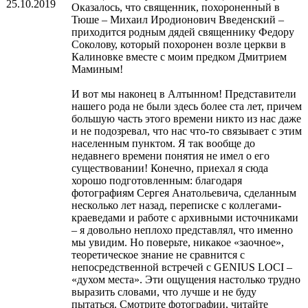
25.10.2019
Оказалось, что священник, похороненный в
Тюше – Михаил Иродионович Введенский –
приходится родным дядей священнику Федору
Соколову, который похоронен возле церкви в
Калиновке вместе с моим предком Дмитрием
Маминым!
И вот мы наконец в Алтынном! Представители
нашего рода не были здесь более ста лет, причем
большую часть этого времени никто из нас даже
и не подозревал, что нас что-то связывает с этим
населенным пунктом. Я так вообще до
недавнего времени понятия не имел о его
существовании! Конечно, приехал я сюда
хорошо подготовленным: благодаря
фотографиям Сергея Анатольевича, сделанным
несколько лет назад, переписке с коллегами-
краеведами и работе с архивными источниками
– я довольно неплохо представлял, что именно
мы увидим. Но поверьте, никакое «заочное»,
теоретическое знание не сравнится с
непосредственной встречей с GENIUS LOCI –
«духом места». Эти ощущения настолько трудно
выразить словами, что лучше и не буду
пытаться. Смотрите фотографии, читайте