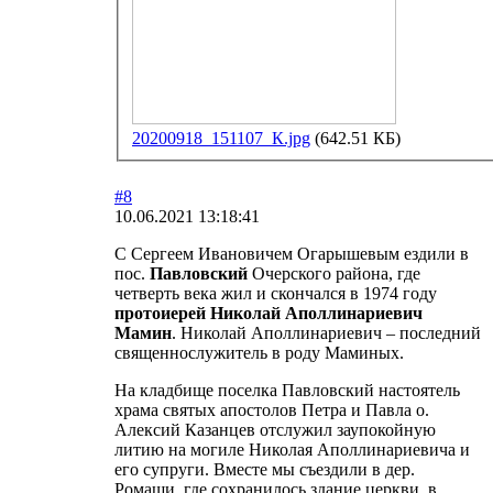
20200918_151107_К.jpg
(642.51 КБ)
#8
10.06.2021 13:18:41
С Сергеем Ивановичем Огарышевым ездили в
пос.
Павловский
Очерского района, где
четверть века жил и скончался в 1974 году
протоиерей Николай Аполлинариевич
Мамин
. Николай Аполлинариевич – последний
священнослужитель в роду Маминых.
На кладбище поселка Павловский настоятель
храма святых апостолов Петра и Павла о.
Алексий Казанцев отслужил заупокойную
литию на могиле Николая Аполлинариевича и
его супруги. Вместе мы съездили в дер.
Ромаши, где сохранилось здание церкви, в