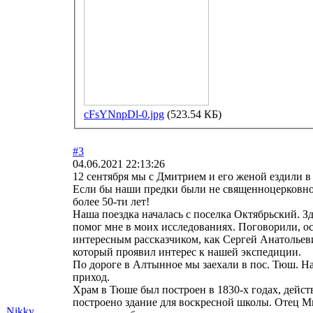
cFsYNnpDl-0.jpg
(523.54 КБ)
#3
04.06.2021 22:13:26
12 сентября мы с Дмитрием и его женой ездили 
Если бы наши предки были не священноцерковно
более 50-ти лет!
Наша поездка началась с поселка Октябрьский. 
помог мне в моих исследованиях. Поговорили, ос
интересным рассказчиком, как Сергей Анатольев
который проявил интерес к нашей экспедиции.
По дороге в Алтынное мы заехали в пос. Тюш. Н
приход.
Храм в Тюше был построен в 1830-х годах, действ
построено здание для воскресной школы. Отец Ми
Nikky