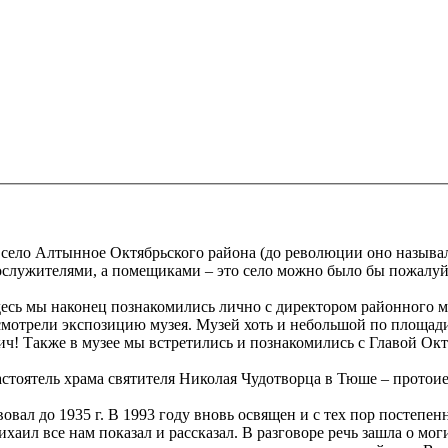
в село Алтынное Октябрьского района (до революции оно называ
служителями, а помещиками – это село можно было бы пожалуй 
Здесь мы наконец познакомились лично с директором районного
мотрели экспозицию музея. Музей хоть и небольшой по площади, 
ич! Также в музее мы встретились и познакомились с Главой Ок
астоятель храма святителя Николая Чудотворца в Тюше – прот
овал до 1935 г. В 1993 году вновь освящен и с тех пор постепен
хаил все нам показал и рассказал. В разговоре речь зашла о мо