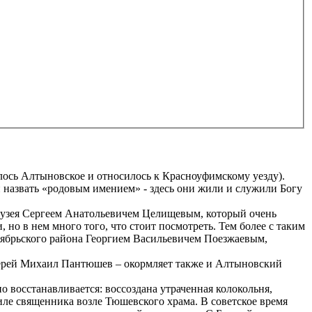
лось Алтыновское и относилось к Красноуфимскому уезду).
назвать «родовым имением» - здесь они жили и служили Богу
 музея Сергеем Анатольевичем Целищевым, который очень
но в нем много того, что стоит посмотреть. Тем более с таким
тябрьского района Георгием Васильевичем Поезжаевым,
оиерей Михаил Пантюшев – окормляет также и Алтыновский
но восстанавливается: воссоздана утраченная колокольня,
гиле священника возле Тюшевского храма. В советское время