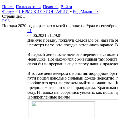
Поиск
Пользователи
Правила
Войти
Форум
»
ПЕРМСКИЕ БИОГРАФИИ
»
Род Маминых
Страницы:
1
RSS
Поездка 2020 года - рассказ о моей поездке на Урал в сентябре-
#1
04.06.2021 21:29:01
Данную поездку пожалуй следовало бы назвать э
несмотря на то, что поездка готовилась заранее.
В первый день после ночного перелета в самолет
Чернушке. Познакомился с живущими там родстве
связи были прерваны еще в эпоху наших прадедо
В тот же день вечером с моим пятиюродным брат
пути пошел довольно сильный дождь (вероятно, п
вообще что вряд ли сможем выйти из машины... 
предположительно моего прапрадеда. Красными 
селу. И только мы собрались уезжать, как пошел 
Прикрепленные файлы