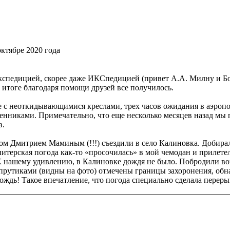
октябре 2020 года
кспедицией, скорее даже ИКСпедицией (привет А.А. Милну и Бо
 В итоге благодаря помощи друзей все получилось.
е с неоткидывающимися креслами, трех часов ожидания в аэропор
нниками. Примечательно, что еще несколько месяцев назад мы 
в.
ом Дмитрием Маминым (!!!) съездили в село Калиновка. Добира
итерская погода как-то «просочилась» в мой чемодан и прилетел
К нашему удивлению, в Калиновке дождя не было. Побродили вок
прутиками (видны на фото) отмечены границы захоронения, об
дождь! Такое впечатление, что погода специально сделала перер