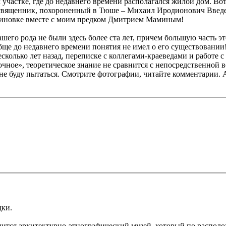
м участке, где до недавнего времени располагался жилой дом. В
то священник, похороненный в Тюше – Михаил Иродионович Вве
алиновке вместе с моим предком Дмитрием Маминым!
го рода не были здесь более ста лет, причем большую часть это
бще до недавнего времени понятия не имел о его существовании
колько лет назад, переписке с коллегами-краеведами и работе 
очное», теоретическое знание не сравнится с непосредственной
 не буду пытаться. Смотрите фотографии, читайте комментарии. А
дки.
одится архитектурно-этнографический музей, который по распол