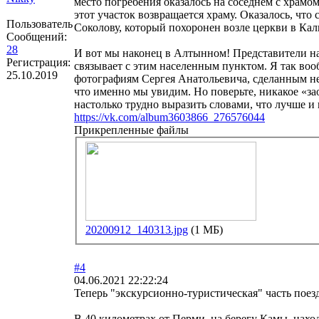
место погребения оказалось на соседнем с храмо
этот участок возвращается храму. Оказалось, ч
Пользователь
Соколову, который похоронен возле церкви в К
Сообщений:
28
И вот мы наконец в Алтынном! Представители наше
Регистрация:
связывает с этим населенным пунктом. Я так воо
25.10.2019
фотографиям Сергея Анатольевича, сделанным нес
что именно мы увидим. Но поверьте, никакое «за
настолько трудно выразить словами, что лучше и
https://vk.com/album3603866_276576044
Прикрепленные файлы
20200912_140313.jpg
(1 МБ)
#4
04.06.2021 22:22:24
Теперь "экскурсионно-туристическая" часть поез
В 40 километрах от Перми, на берегу Камы, нах