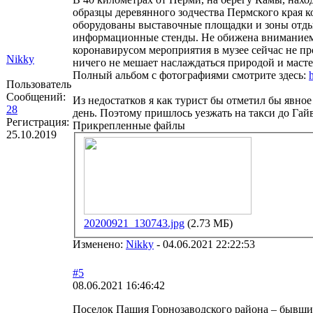
образцы деревянного зодчества Пермского края 
оборудованы выставочные площадки и зоны отдых
информационные стенды. Не обижена вниманием и
коронавирусом мероприятия в музее сейчас не пр
Nikky
ничего не мешает наслаждаться природой и маст
Полный альбом с фотографиями смотрите здесь:
Пользователь
Сообщений:
Из недостатков я как турист бы отметил бы явное
28
день. Поэтому пришлось уезжать на такси до Гайв
Регистрация:
Прикрепленные файлы
25.10.2019
20200921_130743.jpg
(2.73 МБ)
Изменено:
Nikky
-
04.06.2021 22:22:53
#5
08.06.2021 16:46:42
Поселок Пашия Горнозаводского района – бывш