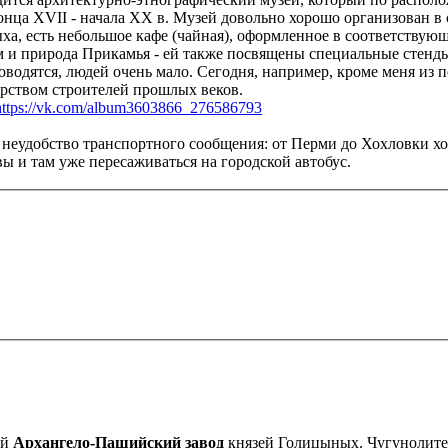
конца XVII - начала ХХ в. Музей довольно хорошо организован 
а, есть небольшое кафе (чайная), оформленное в соответствую
 природа Прикамья - ей также посвящены специальные стенды 
оводятся, людей очень мало. Сегодня, например, кроме меня из п
ерством строителей прошлых веков.
https://vk.com/album3603866_276586793
 неудобство транспортного сообщения: от Перми до Хохловки ходит
ы и там уже пересаживаться на городской автобус.
ий
Архангело-Пашийский завод
князей Голицыных. Чугунолитейн