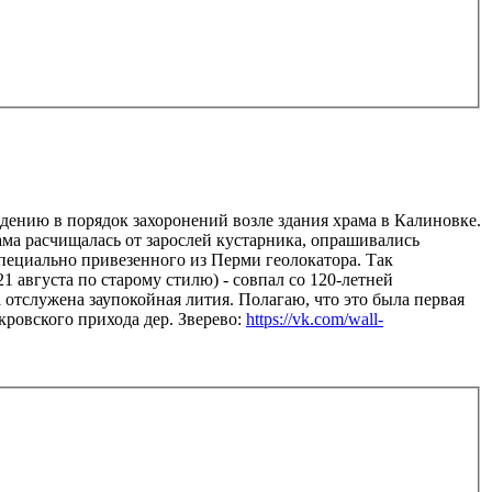
едению в порядок захоронений возле здания храма в Калиновке.
ама расчищалась от зарослей кустарника, опрашивались
пециально привезенного из Перми геолокатора. Так
21 августа по старому стилю) - совпал со 120-летней
отслужена заупокойная лития. Полагаю, что это была первая
кровского прихода дер. Зверево:
https://vk.com/wall-