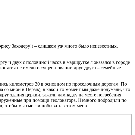
рису Заходеру!) – слишком уж много было неизвестных,
ту и двух с половиной часов в маршрутке я оказался в городе
понятия не имели о существовании друг друга – семейные
лись километров 30 в основном по проселочным дорогам. По
а со мной в Пермь), в какой-то момент мы даже подумали, что
руг здания церкви, зажгли лампадку на месте погребения
наруженные при помощи геолокатора. Немного побродили по
ыв, чтобы мы смогли побывать в этом месте.