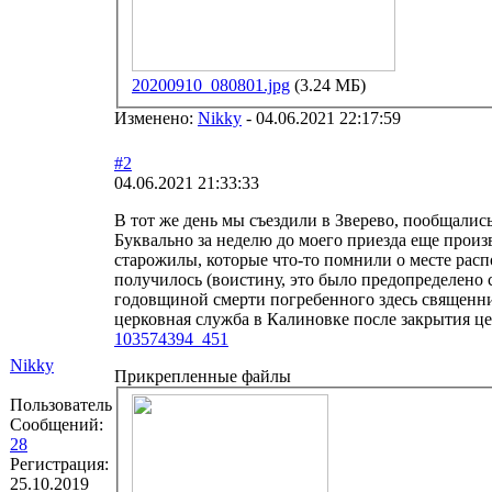
20200910_080801.jpg
(3.24 МБ)
Изменено:
Nikky
-
04.06.2021 22:17:59
#2
04.06.2021 21:33:33
В тот же день мы съездили в Зверево, пообщалис
Буквально за неделю до моего приезда еще произ
старожилы, которые что-то помнили о месте рас
получилось (воистину, это было предопределено св
годовщиной смерти погребенного здесь священник
церковная служба в Калиновке после закрытия це
103574394_451
Nikky
Прикрепленные файлы
Пользователь
Сообщений:
28
Регистрация:
25.10.2019