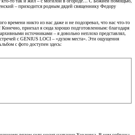
от кто-то так и жил – с могилой в огороде… С Божией помощью,
денский – приходится родным дядей священнику Федору
го времени никто из нас даже и не подозревал, что нас что-то
! Конечно, приехал я сюда хорошо подготовленным: благодаря
с архивными источниками – я довольно неплохо представлял,
 встречей с GENIUS LOCI – «духом места». Эти ощущения
льбом с фото доступен здесь:
оженному рядом селу носит название Хохловка. В нем собраны