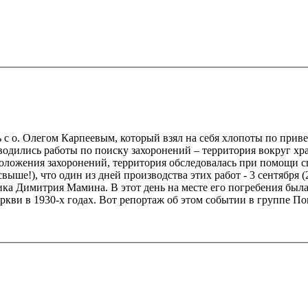
ь с о. Олегом Карпеевым, который взял на себя хлопоты по прив
водились работы по поиску захоронений – территория вокруг хр
положения захоронений, территория обследовалась при помощи с
ыше!), что один из дней производства этих работ - 3 сентября (
а Димитрия Мамина. В этот день на месте его погребения была 
ркви в 1930-х годах. Вот репортаж об этом событии в группе По