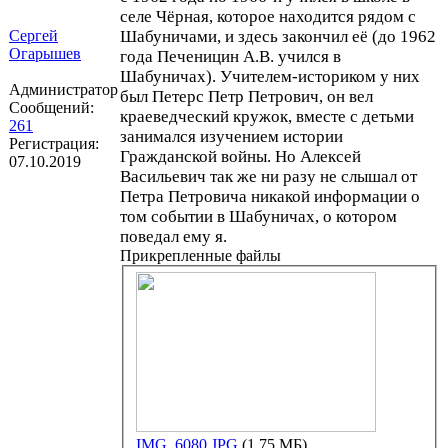
селе Чёрная, которое находится рядом с
Сергей
Шабуничами, и здесь закончил её (до 1962
Огарышев
года Печеницин А.В. учился в
Шабуничах). Учителем-историком у них
Администратор
был Петерс Петр Петрович, он вел
Сообщений:
краеведческий кружок, вместе с детьми
261
занимался изучением истории
Регистрация:
Гражданской войны. Но Алексей
07.10.2019
Васильевич так же ни разу не слышал от
Петра Петровича никакой информации о
том событии в Шабуничах, о котором
поведал ему я.
Прикрепленные файлы
IMG_6080.JPG
(1.75 МБ)