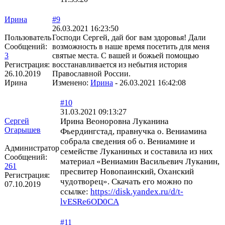
Ирина
#9
26.03.2021 16:23:50
Пользователь
Господи Сергей, дай бог вам здоровья! Дали
Сообщений:
возможность в наше время посетить для меня
3
святые места. С вашей и божьей помощью
Регистрация:
восстанавливается из небытия история
26.10.2019
Православной России.
Ирина
Изменено:
Ирина
-
26.03.2021 16:42:08
#10
31.03.2021 09:13:27
Сергей
Ирина Веоноровна Луканина
Огарышев
Фьердингстад, правнучка о. Вениамина
собрала сведения об о. Вениамине и
Администратор
семействе Луканиных и составила из них
Сообщений:
материал «Вениамин Васильевич Луканин,
261
пресвитер Новопаинский, Оханский
Регистрация:
чудотворец». Скачать его можно по
07.10.2019
ссылке:
https://disk.yandex.ru/d/t-
lvESRe6OD0CA
#11