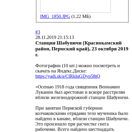
IMG_1850.JPG
(1.22 МБ)
#3
28.11.2019 21:15:13
Станция Шабуничи (Краснокамский
район, Пермский край), 23 октября 2019
г.
Фотографии (10 шт.) можно посмотреть и
скачать на Яндекс.Диске:
https://yadi.sk/a/ClRkluGDyp58tQ
«Осенью 1918 года священник Вениамин
Луканин был арестован и вскоре расстрелян
вблизи железнодорожной станции Шабуничи.
При занятии Пермской губернии
колчаковскими отрядами тело мученика было
найдено в канаве, вблизи станции Шабуничи.
Это произошло при расчистке снега
рабочими. Всего найдено шестнадцать