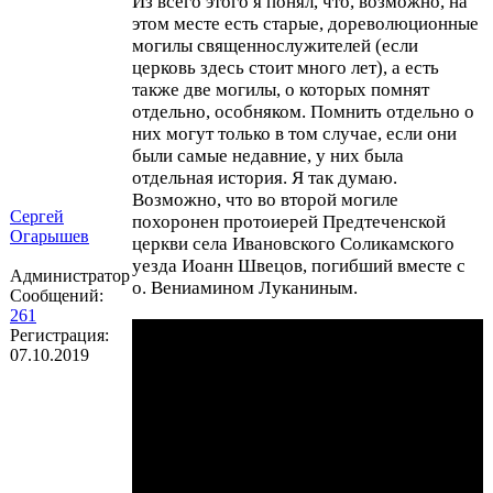
Из всего этого я понял, что, возможно, на
этом месте есть старые, дореволюционные
могилы священнослужителей (если
церковь здесь стоит много лет), а есть
также две могилы, о которых помнят
отдельно, особняком. Помнить отдельно о
них могут только в том случае, если они
были самые недавние, у них была
отдельная история. Я так думаю.
Возможно, что во второй могиле
Сергей
похоронен протоиерей Предтеченской
Огарышев
церкви села Ивановского Соликамского
уезда Иоанн Швецов, погибший вместе с
Администратор
о. Вениамином Луканиным.
Сообщений:
261
Регистрация:
07.10.2019