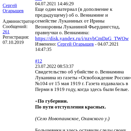
04.07.2021 14:46:29
Сергей
Еще один материал (в дополнение к
Огарышев
предыдущему) об о. Вениамине и
семействе Луканиных от Ирины
Администратор
Сообщений:
Веоноровны Луканиной Фьердингстад,
261
правнучки о. Вениамина:
Регистрация:
https://disk.yandex.ru/i/nzvbCmDaG_TWOw
07.10.2019
Изменено:
Сергей Огарышев
-
04.07.2021
14:47:35
#12
23.07.2022 08:53:37
Свидетельство об убийстве о. Вениамина
Луканина из газеты «Освобождение России
№104 от 15 мая 1919 г. Газета издавалась в
Перми в 1919 году, когда здесь были белые.
«
По губернии.
По пути отступления красных.
(Село Новопаинское, Оханского у.)
Большевики и здесь оставили следы своих