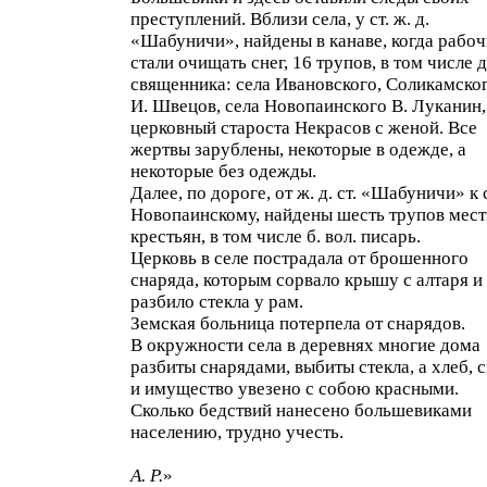
преступлений. Вблизи села, у ст. ж. д.
«Шабуничи», найдены в канаве, когда рабоч
стали очищать снег, 16 трупов, в том числе 
священника: села Ивановского, Соликамского
И. Швецов, села Новопаинского В. Луканин,
церковный староста Некрасов с женой. Все
жертвы зарублены, некоторые в одежде, а
некоторые без одежды.
Далее, по дороге, от ж. д. ст. «Шабуничи» к 
Новопаинскому, найдены шесть трупов мес
крестьян, в том числе б. вол. писарь.
Церковь в селе пострадала от брошенного
снаряда, которым сорвало крышу с алтаря и
разбило стекла у рам.
Земская больница потерпела от снарядов.
В окружности села в деревнях многие дома
разбиты снарядами, выбиты стекла, а хлеб, с
и имущество увезено с собою красными.
Сколько бедствий нанесено большевиками
населению, трудно учесть.
А. Р.
»