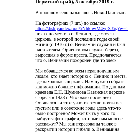
Пермский край), 5 октября 2019 г.
В прошлом село называлось Ново-Паинское.
На фотографиях (7 шт.) по ссылке:
https://disk.yandex.ru/d/5NhknwM4vpXJ5g?w=1
показано место в с. Ленино, где стояла
церковь, в которой последние годы своей
жизни (с 1916 г.) о. Вениамин служил и был
настоятелем. Ориентиром служит береза,
выросшая в форме креста. Предполагается,
что о. Вениамин похоронен где-то здесь.
Мы обращаемся ко всем неравнодушным
людям, кто знает историю с. Ленино и места,
где находилась церковь. Нам нужно собрать
как можно больше информации. По данным
краеведа Е.Н. Шумилова Казанская церковь
сгорела в 1923 г. Что было после нее?
Оставался ли этот участок земли почти век
пустым или в советские годы здесь что-то
было построено? Может быть у кого-то
найдутся фотографии, которые нам многое
расскажут? Мы заинтересованы также в
раскрытии истории гибели о. Вениамина