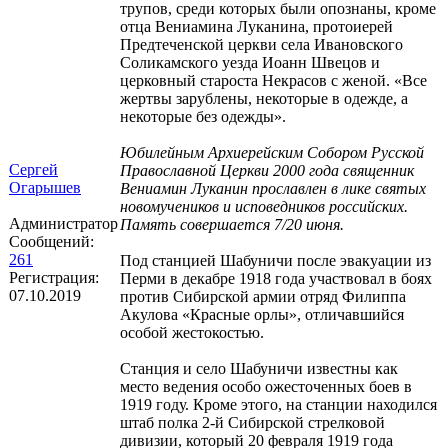
трупов, среди которых были опознаны, кроме
отца Вениамина Луканина, протоиерей
Предтеченской церкви села Ивановского
Соликамского уезда Иоанн Швецов и
церковный староста Некрасов с женой. «Все
жертвы зарублены, некоторые в одежде, а
некоторые без одежды».
Юбилейным Архиерейским Собором Русской
Сергей
Православной Церкви 2000 года священник
Огарышев
Вениамин Луканин прославлен в лике святых
новомучеников и исповедников российских.
Администратор
Память совершается 7/20 июня.
Сообщений:
261
Под станцией Шабуничи после эвакуации из
Регистрация:
Перми в декабре 1918 года участвовал в боях
07.10.2019
против Сибирской армии отряд Филиппа
Акулова «Красные орлы», отличавшийся
особой жестокостью.
Станция и село Шабуничи известны как
место ведения особо ожесточенных боев в
1919 году. Кроме этого, на станции находился
штаб полка 2-й Сибирской стрелковой
дивизии, который 20 февраля 1919 года