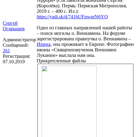
террора» (Составитель монахиня Сергия
(Королёва). Пермь: Пермская Митрополия,
2019 г. – 400 с. Ил.):
https://yadi.sk/d/741bUFnwnrN6YQ
Сергей
Одно из главных направлений нашей работы
Огарышев
– поиск могилы о. Вениамина. На форуме
зарегистрирована правнучка о. Вениамина –
Администратор
Ирина
, она проживает в Европе. Фотографию
Сообщений:
иконы «Священномученик Вениамин
261
Луканин» выслала нам она.
Регистрация:
Прикрепленные файлы
07.10.2019