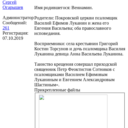
Сергей
Огарышев
Имя родившегося: Вениамин.
Администратор
Родители: Покровской церкви псаломщик
Сообщений:
Василий Ефимов Луканин и жена его
261
Евгения Васильева; оба православного
Регистрация:
исповедания.
07.10.2019
Восприемники: села крестьянин Григорий
Костин Торсунов и дочь псаломщика Василия
Луканина девица Анна Васильева Луканина.
Таинство крещения совершал приходской
священник Петр Феоктистов Сотников с
псаломщиками Василием Ефимовым
Луканиным и Евгением Александровым
Шастиным».
Прикрепленные файлы