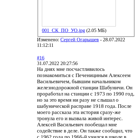
001_СК_ПО_УО.jpg
(2.05 МБ)
Изменено:
Сергей Огарышев
-
28.07.2022
11:12:11
#16
31.07.2022 20:27:56
На днях мне посчастливилось
познакомиться с Печенициным Алексеем
Васильевичем, бывшим начальником
железнодорожной станции Шабуничи. Он
проработал на станции с 1973 по 1990 год,
но за это время ни разу не слышал о
шабунической расправе 1918 года. После
моего рассказа эта история сразу-же
тронула его и вызвала живой интерес.
Алексей Васильевич пообещал мне
содействие в деле. Он также сообщил, что
с 1962 года по 1966-й учился в школе в