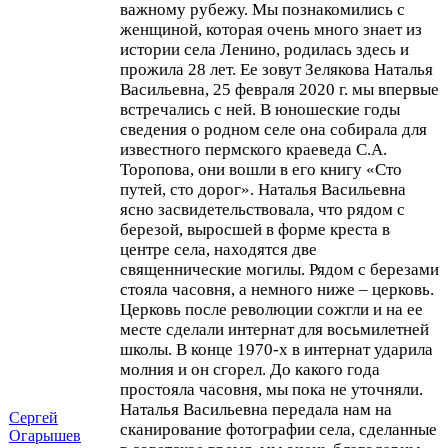
важному рубежу. Мы познакомились с
женщиной, которая очень много знает из
истории села Ленино, родилась здесь и
прожила 28 лет. Ее зовут Зелякова Наталья
Васильевна, 25 февраля 2020 г. мы впервые
встречались с ней. В юношеские годы
сведения о родном селе она собирала для
известного пермского краеведа С.А.
Торопова, они вошли в его книгу «Сто
путей, сто дорог». Наталья Васильевна
ясно засвидетельствовала, что рядом с
березой, выросшей в форме креста в
центре села, находятся две
священнические могилы. Рядом с березами
стояла часовня, а немного ниже – церковь.
Церковь после революции сожгли и на ее
месте сделали интернат для восьмилетней
школы. В конце 1970-х в интернат ударила
молния и он сгорел. До какого года
простояла часовня, мы пока не уточняли.
Наталья Васильевна передала нам на
Сергей
сканирование фотографии села, сделанные
Огарышев