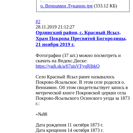
о. Вениамин Луканин.jpg
(333.12 КБ)
#2
28.11.2019 21:12:27
Ординский район, с. Красный Ясыл,
Храм Покрова Пресвятой Богородицы,
21 ноября 2019 г.
Фотографии (37 шт.) можно посмотреть и
скачать на Яндекс.Диске:
https://yadi.sk/a/67uisVFyqRlhkQ
Село Красный Ясыл ранее называлось
Покрово-Ясыльское. В этом селе родился о.
Вениамин. Об этом свидетельствует запись в
метрической книге Покровской церкви села
Покрово-Ясыльского Осинского уезда за 1873
г.:
«№88
Дата рождения 11 октября 1873 г.
Дата крещения 14 октября 1873 г.