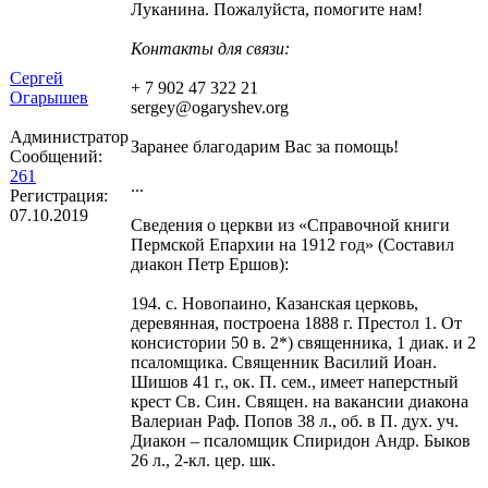
Луканина. Пожалуйста, помогите нам!
Контакты для связи:
Сергей
+ 7 902 47 322 21
Огарышев
sergey@ogaryshev.org
Администратор
Заранее благодарим Вас за помощь!
Сообщений:
261
...
Регистрация:
07.10.2019
Сведения о церкви из «Справочной книги
Пермской Епархии на 1912 год» (Составил
диакон Петр Ершов):
194. с. Новопаино, Казанская церковь,
деревянная, построена 1888 г. Престол 1. От
консистории 50 в. 2*) священника, 1 диак. и 2
псаломщика. Священник Василий Иоан.
Шишов 41 г., ок. П. сем., имеет наперстный
крест Св. Син. Священ. на вакансии диакона
Валериан Раф. Попов 38 л., об. в П. дух. уч.
Диакон – псаломщик Спиридон Андр. Быков
26 л., 2-кл. цер. шк.