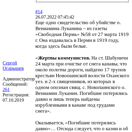
#14
26.07.2022 07:45:42
Еще одно свидетельство об убийстве о.
Вениамина Луканина – из газеты
«Свободная Пермь» №58 от 27 марта 1919
г. Она издавалась в Перми в 1919 году,
когда здесь были белые.
«
Жертвы коммунистов.
На ст. Шабуничи
Сергей
24 марта при очистке от снега канавы, что
Огарышев
около полотна дороги, найдено 17 трупов
крестьян Новопаинской волости Оханского
Администратор
уез. и 2-х священников, из которых в
Сообщений:
одном опознан свящ. с. Новопаинского о.
261
Вениамин Луканин. Погибшие потерялись
Регистрация:
давно и лишь теперь найдены
07.10.2019
изрубленными в канаве под грудами
снега».
Оказывается, «Погибшие потерялись
давно»… Отсюда следует, что о казни и об