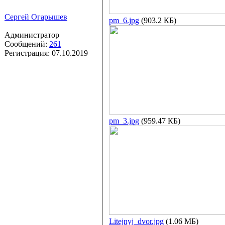
Сергей Огарышев
pm_6.jpg
(903.2 КБ)
Администратор
Сообщений:
261
Регистрация:
07.10.2019
pm_3.jpg
(959.47 КБ)
Litejnyj_dvor.jpg
(1.06 МБ)