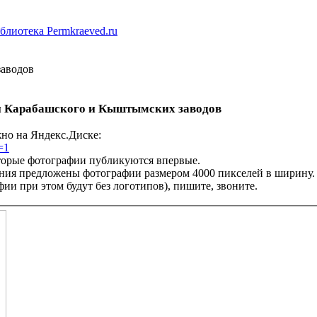
блиотека Permkraeved.ru
аводов
 Карабашского и Кыштымских заводов
жно на Яндекс.Диске:
=1
торые фотографии публикуются впервые.
ния предложены фотографии размером 4000 пикселей в ширину. Е
фии при этом будут без логотипов), пишите, звоните.