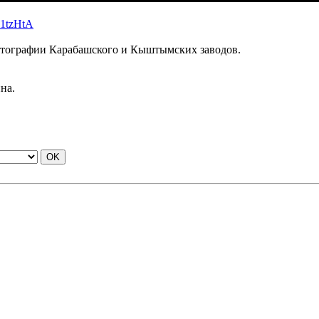
B1tzHtA
ографии Карабашского и Кыштымских заводов.
на.