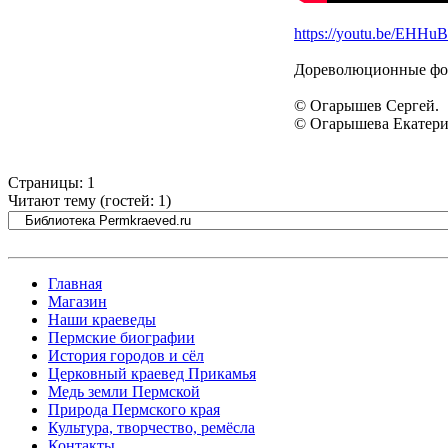
https://youtu.be/EHHu
Дореволюционные фот
© Огарышев Сергей.
© Огарышева Екатери
Страницы:
1
Читают тему (гостей:
1
)
Главная
Магазин
Наши краеведы
Пермские биографии
История городов и сёл
Церковный краевед Прикамья
Медь земли Пермской
Природа Пермского края
Культура, творчество, ремёсла
Контакты