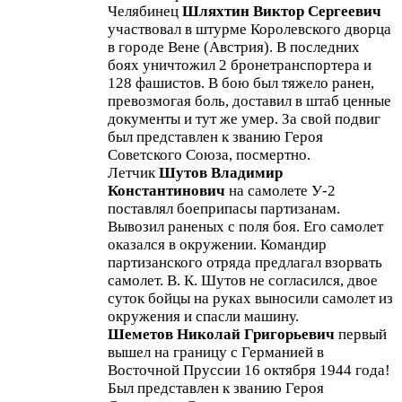
Челябинец
Шляхтин Виктор Сергеевич
участвовал в штурме Королевского дворца
в городе Вене (Австрия). В последних
боях уничтожил 2 бронетранспортера и
128 фашистов. В бою был тяжело ранен,
превозмогая боль, доставил в штаб ценные
документы и тут же умер. За свой подвиг
был представлен к званию Героя
Советского Союза, посмертно.
Летчик
Шутов Владимир
Константинович
на самолете У-2
поставлял боеприпасы партизанам.
Вывозил раненых с поля боя. Его самолет
оказался в окружении. Командир
партизанского отряда предлагал взорвать
самолет. В. К. Шутов не согласился, двое
суток бойцы на руках выносили самолет из
окружения и спасли машину.
Шеметов Николай Григорьевич
первый
вышел на границу с Германией в
Восточной Пруссии 16 октября 1944 года!
Был представлен к званию Героя