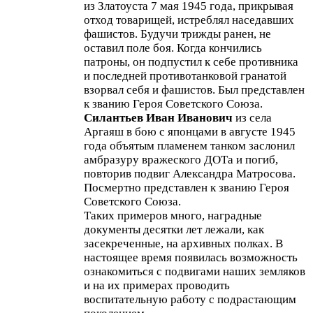
из Златоуста 7 мая 1945 года, прикрывая
отход товарищей, истреблял наседавших
фашистов. Будучи трижды ранен, не
оставил поле боя. Когда кончились
патроны, он подпустил к себе противника
и последней противотанковой гранатой
взорвал себя и фашистов. Был представлен
к званию Героя Советского Союза.
Силантьев Иван Иванович
из села
Аргаяш в бою с японцами в августе 1945
года объятым пламенем танком заслонил
амбразуру вражеского ДОТа и погиб,
повторив подвиг Александра Матросова.
Посмертно представлен к званию Героя
Советского Союза.
Таких примеров много, наградные
документы десятки лет лежали, как
засекреченные, на архивных полках. В
настоящее время появилась возможность
ознакомиться с подвигами наших земляков
и на их примерах проводить
воспитательную работу с подрастающим