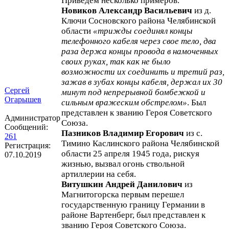
Приведем несколько примеров.
Новиков Александр Васильевич
из д.
Ключи Сосновского района Челябинской
области
«трижды соединял концы
телефонного кабеля через свое тело, два
раза держа концы провода в намоченных
своих руках, так как не было
возможности их соединить и третий раз,
зажав в зубах концы кабеля, держал их 30
Сергей
минут под непрерывной бомбежкой и
Огарышев
сильным вражеским обстрелом»
. Был
представлен к званию Героя Советского
Администратор
Союза.
Сообщений:
Пазников Владимир Егорович
из с.
261
Тимино Каслинского района Челябинской
Регистрация:
области 25 апреля 1945 года, рискуя
07.10.2019
жизнью, вызвал огонь ствольной
артиллерии на себя.
Витушкин Андрей Данилович
из
Магнитогорска первым перешел
государственную границу Германии в
районе Вартенберг, был представлен к
званию Героя Советского Союза.