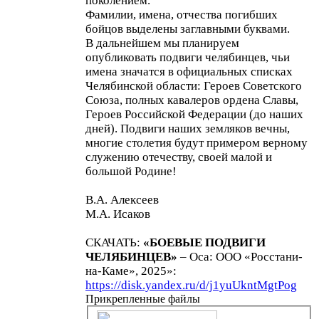
поколением.
Фамилии, имена, отчества погибших
бойцов выделены заглавными буквами.
В дальнейшем мы планируем
опубликовать подвиги челябинцев, чьи
имена значатся в официальных списках
Челябинской области: Героев Советского
Союза, полных кавалеров ордена Славы,
Героев Российской Федерации (до наших
дней). Подвиги наших земляков вечны,
многие столетия будут примером верному
служению отечеству, своей малой и
большой Родине!
В.А. Алексеев
М.А. Исаков
СКАЧАТЬ:
«БОЕВЫЕ ПОДВИГИ
ЧЕЛЯБИНЦЕВ»
– Оса: ООО «Росстани-
на-Каме», 2025»:
https://disk.yandex.ru/d/j1yuUkntMgtPog
Прикрепленные файлы