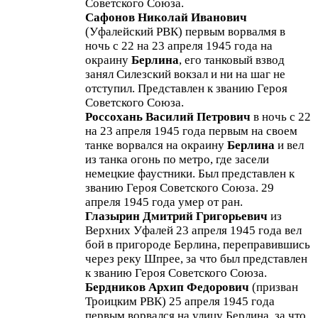
Советского Союза.
Сафонов Николай Иванович
(Уфалейский РВК) первым ворвалмя в
ночь с 22 на 23 апреля 1945 года на
окраину
Берлина
, его танковый взвод
занял Силезский вокзал и ни на шаг не
отступил. Представлен к званию Героя
Советского Союза.
Россохань Василий Петрович
в ночь с 22
на 23 апреля 1945 года первым на своем
танке ворвался на окраину
Берлина
и вел
из танка огонь по метро, где засели
немецкие фаустники. Был представлен к
званию Героя Советского Союза. 29
апреля 1945 года умер от ран.
Глазырин Дмитрий Григорьевич
из
Верхних Уфалей 23 апреля 1945 года вел
бой в пригороде Берлина, переправившись
через реку Шпрее, за что был представлен
к званию Героя Советского Союза.
Бердников Архип Федорович
(призван
Троицким РВК) 25 апреля 1945 года
первым ворвался на улицу Берлина, за что