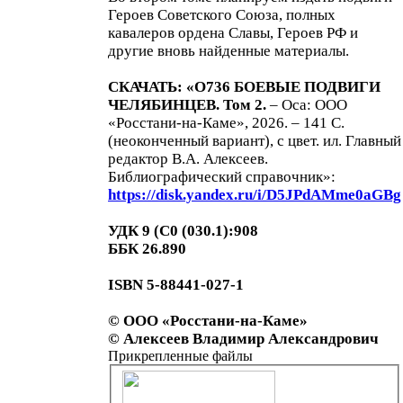
Героев Советского Союза, полных
кавалеров ордена Славы, Героев РФ и
другие вновь найденные материалы.
СКАЧАТЬ: «О736 БОЕВЫЕ ПОДВИГИ
ЧЕЛЯБИНЦЕВ. Том 2.
– Оса: ООО
«Росстани-на-Каме», 2026. – 141 С.
(неоконченный вариант), с цвет. ил. Главный
редактор В.А. Алексеев.
Библиографический справочник»:
https://disk.yandex.ru/i/D5JPdAMme0aGBg
УДК 9 (С0 (030.1):908
ББК 26.890
ISBN 5-88441-027-1
© ООО «Росстани-на-Каме»
© Алексеев Владимир Александрович
Прикрепленные файлы